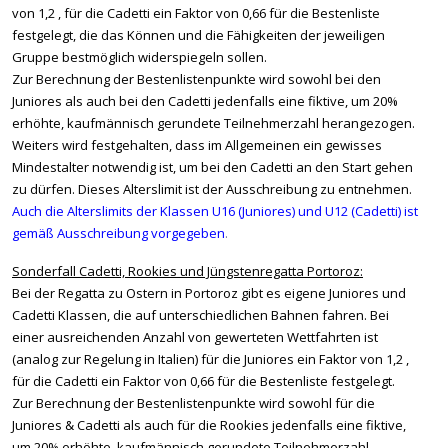
von 1,2 , für die Cadetti ein Faktor von 0,66 für die Bestenliste
festgelegt, die das Können und die Fähigkeiten der jeweiligen
Gruppe bestmöglich widerspiegeln sollen.
Zur Berechnung der Bestenlistenpunkte wird sowohl bei den
Juniores als auch bei den Cadetti jedenfalls eine fiktive, um 20%
erhöhte, kaufmännisch gerundete Teilnehmerzahl herangezogen.
Weiters wird festgehalten, dass im Allgemeinen ein gewisses
Mindestalter notwendig ist, um bei den Cadetti an den Start gehen
zu dürfen. Dieses Alterslimit ist der Ausschreibung zu entnehmen.
Auch die Alterslimits der Klassen U16 (Juniores) und U12 (Cadetti) ist
gemäß Ausschreibung vorgegeben
.
Sonderfall Cadetti, Rookies und Jüngstenregatta Portoroz:
Bei der Regatta zu Ostern in Portoroz gibt es eigene Juniores und
Cadetti Klassen, die auf unterschiedlichen Bahnen fahren. Bei
einer ausreichenden Anzahl von gewerteten Wettfahrten ist
(analog zur Regelung in Italien) für die Juniores ein Faktor von 1,2 ,
für die Cadetti ein Faktor von 0,66 für die Bestenliste festgelegt.
Zur Berechnung der Bestenlistenpunkte wird sowohl für die
Juniores & Cadetti als auch für die Rookies jedenfalls eine fiktive,
um 20% erhöhte, kaufmännisch gerundete Teilnehmerzahl