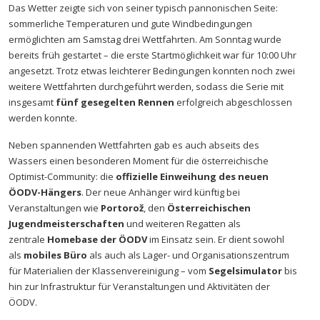
Das Wetter zeigte sich von seiner typisch pannonischen Seite:
sommerliche Temperaturen und gute Windbedingungen
ermöglichten am Samstag drei Wettfahrten. Am Sonntag wurde
bereits früh gestartet – die erste Startmöglichkeit war für 10:00 Uhr
angesetzt. Trotz etwas leichterer Bedingungen konnten noch zwei
weitere Wettfahrten durchgeführt werden, sodass die Serie mit
insgesamt
fünf gesegelten Rennen
erfolgreich abgeschlossen
werden konnte.
Neben spannenden Wettfahrten gab es auch abseits des
Wassers einen besonderen Moment für die österreichische
Optimist-Community: die
offizielle Einweihung des neuen
ÖODV-Hängers
. Der neue Anhänger wird künftig bei
Veranstaltungen wie
Portorož
, den
Österreichischen
Jugendmeisterschaften
und weiteren Regatten als
zentrale
Homebase der ÖODV
im Einsatz sein. Er dient sowohl
als
mobiles Büro
als auch als Lager- und Organisationszentrum
für Materialien der Klassenvereinigung – vom
Segelsimulator
bis
hin zur Infrastruktur für Veranstaltungen und Aktivitäten der
ÖODV.