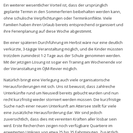
Ein weiterer wesentlicher Vorteil ist, dass der ursprünglich
geplante Termin in den Sommerferien beibehalten werden kann,
ohne schulische Verpflichtungen oder Terminkonflikte. Viele
Familien haben ihren Urlaub bereits entsprechend organisiert und
ihre Ferienplanung auf diese Woche abgestimmt.
Bei einer späteren Durchführung im Herbst wäre nur eine deutlich
verkürzte, 3-tägige Veranstaltung möglich, und die Kinder müssten
trotzdem zumindest 1-2 Tage aus der Schule genommen werden.
Mit der jetzigen Lösung ist sogar ein Training am Wochenende vor
der Veranstaltung im ÖJM-Revier möglich.
Natürlich bringt eine Verlegung auch viele organisatorische
Herausforderungen mit sich. Uns ist bewusst, dass zahlreiche
Unterkünfte rund um Neusiedl bereits gebucht wurden und nun
recht kurzfristig wieder storniert werden müssen. Die kurzfristige
Suche nach einer neuen Unterkunft am Attersee stellt für viele
eine zusätzliche Herausforderung dar. Wir sind jedoch
zuversichtlich, dass dies mit vereinten Kräften aller lösbar sein
wird. Erste Recherchen zeigen noch verfügbare Quartiere im
erweiterten Umkreis von etwa 25 bis 35 Fahrminuten. Zusätzlich