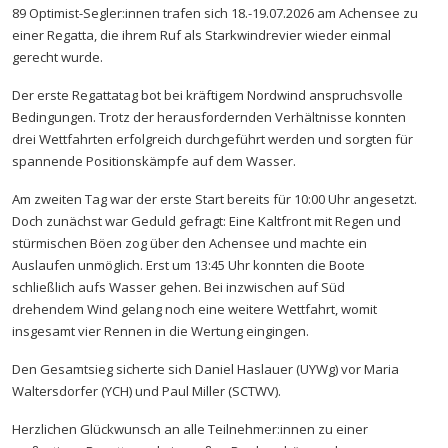
89 Optimist-Segler:innen trafen sich 18.-19.07.2026 am Achensee zu
einer Regatta, die ihrem Ruf als Starkwindrevier wieder einmal
gerecht wurde.
Der erste Regattatag bot bei kräftigem Nordwind anspruchsvolle
Bedingungen. Trotz der herausfordernden Verhältnisse konnten
drei Wettfahrten erfolgreich durchgeführt werden und sorgten für
spannende Positionskämpfe auf dem Wasser.
Am zweiten Tag war der erste Start bereits für 10:00 Uhr angesetzt.
Doch zunächst war Geduld gefragt: Eine Kaltfront mit Regen und
stürmischen Böen zog über den Achensee und machte ein
Auslaufen unmöglich. Erst um 13:45 Uhr konnten die Boote
schließlich aufs Wasser gehen. Bei inzwischen auf Süd
drehendem Wind gelang noch eine weitere Wettfahrt, womit
insgesamt vier Rennen in die Wertung eingingen.
Den Gesamtsieg sicherte sich Daniel Haslauer (UYWg) vor Maria
Waltersdorfer (YCH) und Paul Miller (SCTWV).
Herzlichen Glückwunsch an alle Teilnehmer:innen zu einer